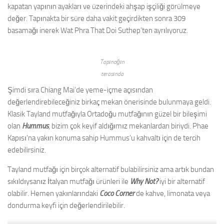
kapatan yapının ayakları ve üzerindeki ahşap işçiliği görülmeye
değer. Tapınakta bir süre daha vakit geçirdikten sonra 309
basamağı inerek Wat Phra That Doi Suthep’ten ayrılıyoruz.
Tapınağın
terasında
Şimdi sıra Chiang Mai’de yeme-içme açısından
değerlendirebileceğiniz birkaç mekan önerisinde bulunmaya geldi.
Klasik Tayland mutfağıyla Ortadoğu mutfağının güzel bir bileşimi
olan
Hummus
, bizim çok keyif aldığımız mekanlardan biriydi. Phae
Kapısı’na yakın konuma sahip Hummus’u kahvaltı için de tercih
edebilirsiniz.
Tayland mutfağı için birçok alternatif bulabilirsiniz ama artık bundan
sıkıldıysanız İtalyan mutfağı ürünleri ile
Why Not?
iyi bir alternatif
olabilir. Hemen yakınlarındaki
Coco Corner
de kahve, limonata veya
dondurma keyfi için değerlendirilebilir.