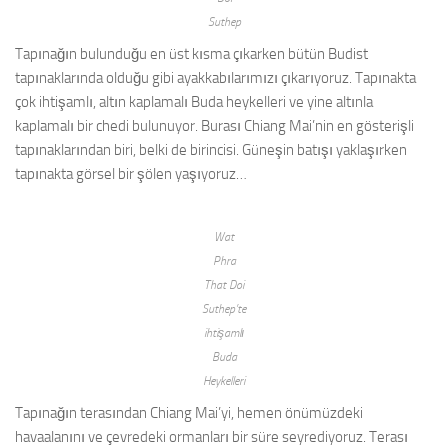
Suthep
Tapınağın bulunduğu en üst kısma çıkarken bütün Budist
tapınaklarında olduğu gibi ayakkabılarımızı çıkarıyoruz. Tapınakta
çok ihtişamlı, altın kaplamalı Buda heykelleri ve yine altınla
kaplamalı bir chedi bulunuyor. Burası Chiang Mai’nin en gösterişli
tapınaklarından biri, belki de birincisi. Güneşin batışı yaklaşırken
tapınakta görsel bir şölen yaşıyoruz…
Wat
Phra
That Doi
Suthep’te
ihtişamlı
Buda
Heykelleri
Tapınağın terasından Chiang Mai’yi, hemen önümüzdeki
havaalanını ve çevredeki ormanları bir süre seyrediyoruz. Terası