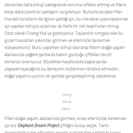
dönemde daha bilinçli yaklaşılarak koruma refleksi artmış ve fillere
karşı daha özenli bir yaklaşım sergileniyor. Bununla beraber filler
meraklı turistlerin de ilgisini çektiği için, bu meraktan para kazanmak
için yapılan bilinçsiz eylemler de farklı bir risk teşkil eder olmuş.
Özet olarak Chiang Mai’ye geldiyseniz, Tayland’ın simgesi olan bu
güzel hayvanları yakından görmek ve ellerinizle beslemek
isteyeceksiniz. Bunu yaparken bilinçli davranıp fillerin doğal yaşam
alanlarında sağlıklı şartlarda bakım gördüğü çiftlikleri tercih
etmenizi öneriyoruz. Böylelikle hayatınızda başka yerde
yaşayamayacağınız bu deneyimi vicdanınızı rahatsız etmeden,
doğal yaşama uyumlu bir şekilde gerçekleştirmiş olacaksınız…
Chiang
Mai’de
Fillerle…
Filleri doğal yaşam alanlarında görmek, onları ellerimizle beslemek
için biz
Elephant Dream Project
çiftliğini bulup seçtik. Tarihi
merkezdeki satış ofisinden gerekli ayarlamaları yaptıktan sonra