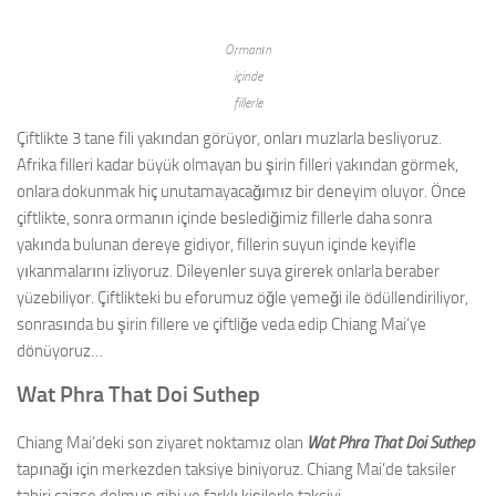
Ormanın
içinde
fillerle
Çiftlikte 3 tane fili yakından görüyor, onları muzlarla besliyoruz.
Afrika filleri kadar büyük olmayan bu şirin filleri yakından görmek,
onlara dokunmak hiç unutamayacağımız bir deneyim oluyor. Önce
çiftlikte, sonra ormanın içinde beslediğimiz fillerle daha sonra
yakında bulunan dereye gidiyor, fillerin suyun içinde keyifle
yıkanmalarını izliyoruz. Dileyenler suya girerek onlarla beraber
yüzebiliyor. Çiftlikteki bu eforumuz öğle yemeği ile ödüllendiriliyor,
sonrasında bu şirin fillere ve çiftliğe veda edip Chiang Mai’ye
dönüyoruz…
Wat Phra That Doi Suthep
Chiang Mai’deki son ziyaret noktamız olan
Wat Phra That Doi Suthep
tapınağı için merkezden taksiye biniyoruz. Chiang Mai’de taksiler