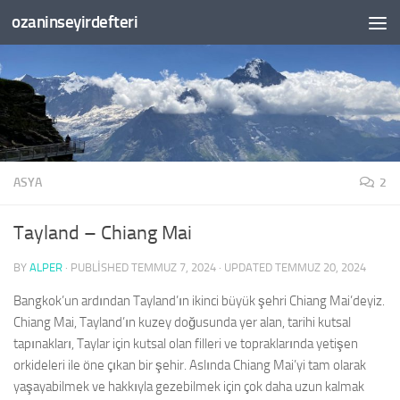
ozaninseyirdefteri
Skip to content
ASYA
2
Tayland – Chiang Mai
BY
ALPER
· PUBLISHED
TEMMUZ 7, 2024
· UPDATED
TEMMUZ 20, 2024
Bangkok’un ardından Tayland’ın ikinci büyük şehri Chiang Mai’deyiz.
Chiang Mai, Tayland’ın kuzey doğusunda yer alan, tarihi kutsal
tapınakları, Taylar için kutsal olan filleri ve topraklarında yetişen
orkideleri ile öne çıkan bir şehir. Aslında Chiang Mai’yi tam olarak
yaşayabilmek ve hakkıyla gezebilmek için çok daha uzun kalmak