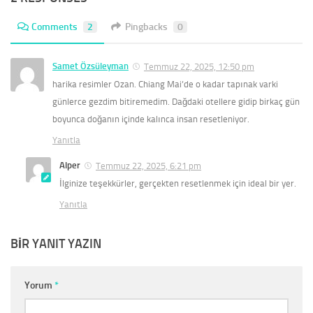
Comments
2
Pingbacks
0
Samet Özsüleyman
Temmuz 22, 2025, 12:50 pm
harika resimler Ozan. Chiang Mai’de o kadar tapınak varki
günlerce gezdim bitiremedim. Dağdaki otellere gidip birkaç gün
boyunca doğanın içinde kalınca insan resetleniyor.
Yanıtla
Alper
Temmuz 22, 2025, 6:21 pm
İlginize teşekkürler, gerçekten resetlenmek için ideal bir yer.
Yanıtla
BIR YANIT YAZIN
Yorum
*