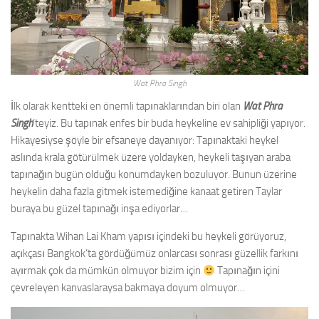
Wat Phra Singh
İlk olarak kentteki en önemli tapınaklarından biri olan
Wat Phra
Singh
‘teyiz. Bu tapınak enfes bir buda heykeline ev sahipliği yapıyor.
Hikayesiyse şöyle bir efsaneye dayanıyor: Tapınaktaki heykel
aslında krala götürülmek üzere yoldayken, heykeli taşıyan araba
tapınağın bugün olduğu konumdayken bozuluyor. Bunun üzerine
heykelin daha fazla gitmek istemediğine kanaat getiren Taylar
buraya bu güzel tapınağı inşa ediyorlar…
Tapınakta Wihan Lai Kham yapısı içindeki bu heykeli görüyoruz,
açıkçası Bangkok’ta gördüğümüz onlarcası sonrası güzellik farkını
ayırmak çok da mümkün olmuyor bizim için
Tapınağın içini
çevreleyen kanvaslaraysa bakmaya doyum olmuyor…