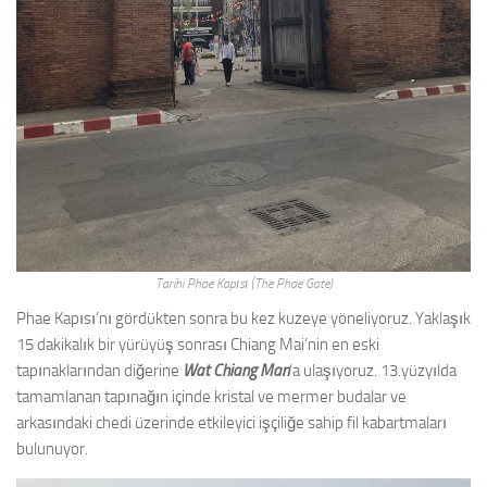
Tarihi Phae Kapısı (The Phae Gate)
Phae Kapısı’nı gördükten sonra bu kez kuzeye yöneliyoruz. Yaklaşık
15 dakikalık bir yürüyüş sonrası Chiang Mai’nin en eski
tapınaklarından diğerine
Wat Chiang Man
‘a ulaşıyoruz. 13.yüzyılda
tamamlanan tapınağın içinde kristal ve mermer budalar ve
arkasındaki chedi üzerinde etkileyici işçiliğe sahip fil kabartmaları
bulunuyor.