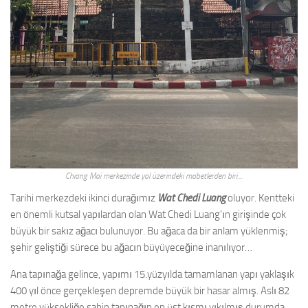
Chiang Mai merkezinde yol üzerindeki mabetlerden biri…
Tarihi merkezdeki ikinci durağımız
Wat Chedi Luang
oluyor. Kentteki
en önemli kutsal yapılardan olan Wat Chedi Luang’ın girişinde çok
büyük bir sakız ağacı bulunuyor. Bu ağaca da bir anlam yüklenmiş;
şehir geliştiği sürece bu ağacın büyüyeceğine inanılıyor…
Ana tapınağa gelince, yapımı 15.yüzyılda tamamlanan yapı yaklaşık
400 yıl önce gerçekleşen depremde büyük bir hasar almış. Aslı 82
metre yüksekliğe sahip tapınağın en üst kısmı yıkılmış durumda.