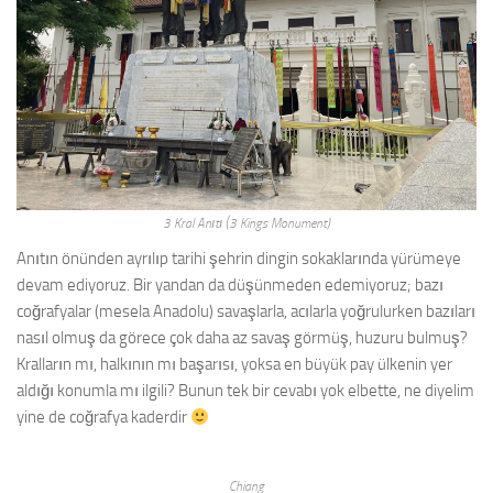
3 Kral Anıtı (3 Kings Monument)
Anıtın önünden ayrılıp tarihi şehrin dingin sokaklarında yürümeye
devam ediyoruz. Bir yandan da düşünmeden edemiyoruz; bazı
coğrafyalar (mesela Anadolu) savaşlarla, acılarla yoğrulurken bazıları
nasıl olmuş da görece çok daha az savaş görmüş, huzuru bulmuş?
Kralların mı, halkının mı başarısı, yoksa en büyük pay ülkenin yer
aldığı konumla mı ilgili? Bunun tek bir cevabı yok elbette, ne diyelim
yine de coğrafya kaderdir
Chiang