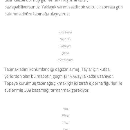
tabiri caizse dolmuş gibi ve farklı kişilerle taksiyi
paylaşabiliyorsunuz. Yaklaşık yarım saatlik bir yolculuk sonrası gün
batımına doğru tapınağa ulaşıyoruz.
Wat Phra
That Doi
Suthep’e
çıkan
merdivenler
Tapınak adını konumlandığı dağdan almış. Taylar için kutsal
yerlerden olan bu mabetin geçmişi 14.yüzyıla kadar uzanıyor.
Tepeye kurulmuş tapınağa çıkmak için iki tarafı ejderha figürleri ile
süslenmiş 309 basamağı tırmanmak gerekiyor.
Wat
Phra
That
Doi